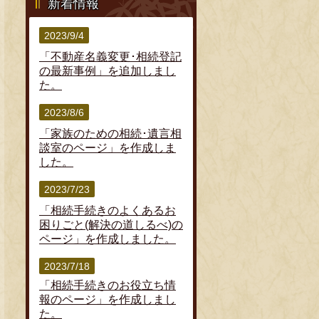
新着情報
2023/9/4
「不動産名義変更･相続登記
の最新事例」を追加しまし
た。
2023/8/6
「家族のための相続･遺言相
談室のページ」を作成しま
した。
2023/7/23
「相続手続きのよくあるお
困りごと(解決の道しるべ)の
ページ」を作成しました。
2023/7/18
「相続手続きのお役立ち情
報のページ」を作成しまし
た。