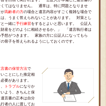
なくてはなりません。 通常は、特に問題となりませ
者が
高齢者の方
の場合と遺言内容がすごく複雑な場合で
には、うまく答えられないことがあります。 対策とし
方と一緒に
予行練習
をするとよいと思います。 公証人
に財産をどのように相続させるか。」 「遺言執行者は
め予想がつきます。 家族の方に公証人になってもら
言の骨子を答えられるようにしておくのです。
遺言書の保管方法
で
ないことにした推定相
る必要があります。
と、
トラブル
になりか
ないよう、きちんと保
 遺言書の正本は自分
執行者の人に渡してお