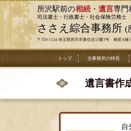
所沢駅前の
相続
・
遺言
専門
司法書士・行政書士・社会保険労務士
ささえ綜合事務所
〒359-1124 埼玉県所沢市東住吉13番3号 桐里A棟1
トップ
当事務所の特長
遺言書作成
自