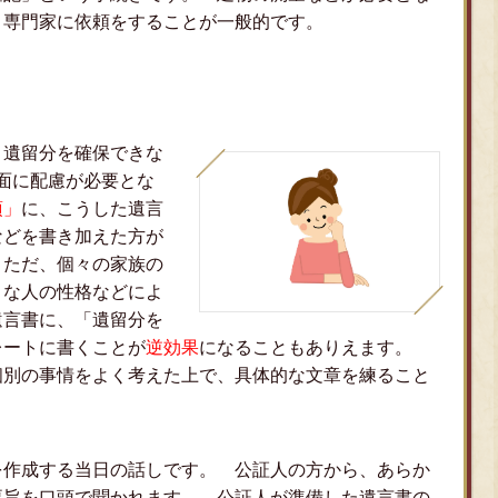
う専門家に依頼をすることが一般的です。
遺留分を確保できな
面に配慮が必要とな
項」
に、こうした遺言
などを書き加えた方が
 ただ、個々の家族の
うな人の性格などによ
遺言書に、「遺留分を
レートに書くことが
逆効果
になることもありえます。
個別の事情をよく考えた上で、具体的な文章を練ること
を作成する当日の話しです。 公証人の方から、あらか
要旨を口頭で聞かれます。 公証人が準備した遺言書の