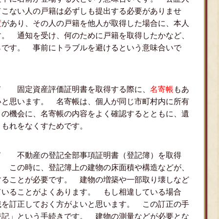
てこない人の戸籍は必ずしも提出する必要がありませ
度
があり、その人の戸籍を他人が取得した場合に、本人
す。 通知を受け、何のために戸籍を取得したかなど、
らです。 事前にトラブルを避けるという意味合いで
て 固定資産評価証明書を取得する際に、
名寄帳
もあ
いと思います。 名寄帳は、個人が同じ市町村内に所有
この機会に、名寄帳の内容をよく確認するとともに、遺
きもれをなくすためです。
て 不動産の登記全部事項証明書（登記簿）を取得
。 この時に、登記簿上の建物の床面積や構造などが、
することが必要です。 建物の増築や一部取り壊しなど
ていることがよくあります。 もし相違している場合
載を訂正しておく方がよいと思います。 この訂正の手
登記」という手続きです。 建物の測量などが必要とな