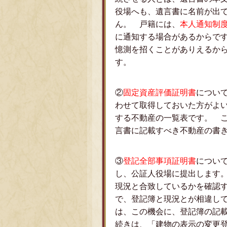
役場へも、遺言書に名前が出
ん。 戸籍には、
本人通知制
に通知する場合があるからで
憶測を招くことがありえるか
す。
②
固定資産評価証明書
につい
わせて取得しておいた方がよ
する不動産の一覧表です。 
言書に記載すべき不動産の書
③
登記全部事項証明書
につい
し、公証人役場に提出します
現況と合致しているかを確認
で、登記簿と現況とが相違し
は、この機会に、登記簿の記
続きは、「建物の表示の変更