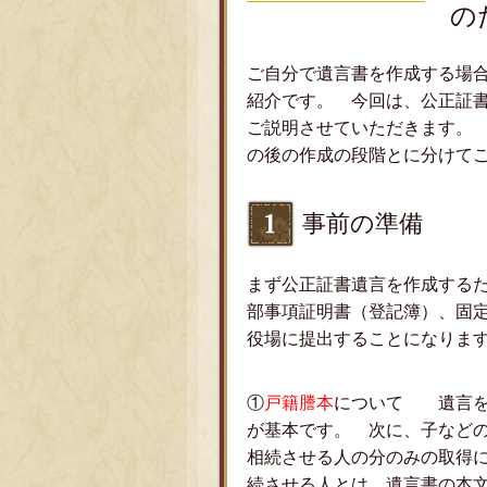
の
ご自分で遺言書を作成する場
紹介です。 今回は、公正証
ご説明させていただきます。
の後の作成の段階とに分けて
事前の準備
まず公正証書遺言を作成する
部事項証明書（登記簿）、固
役場に提出することになりま
①
戸籍謄本
について 遺言を
が基本です。 次に、子など
相続させる人の分のみの取得
続させる人とは、遺言書の本