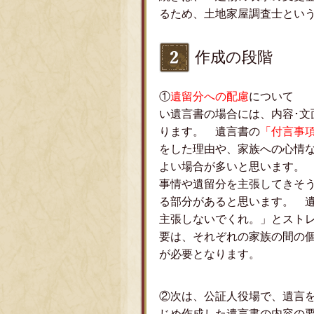
るため、土地家屋調査士とい
作成の段階
①
遺留分への配慮
について 
い遺言書の場合には、内容･文
ります。 遺言書の
「付言事
をした理由や、家族への心情
よい場合が多いと思います。
事情や遺留分を主張してきそ
る部分があると思います。 
主張しないでくれ。」とスト
要は、それぞれの家族の間の
が必要となります。
②次は、公証人役場で、遺言
じめ作成した遺言書の内容の