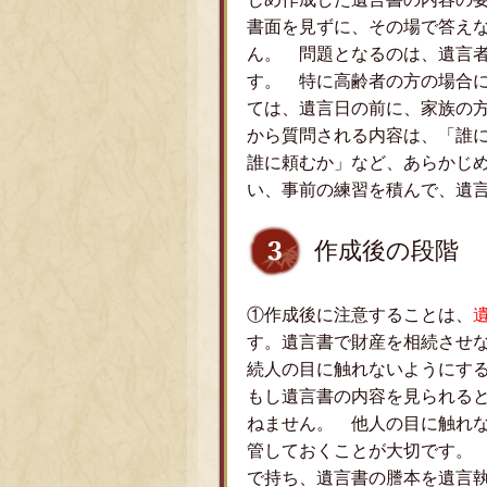
書面を見ずに、その場で答え
ん。 問題となるのは、遺言
す。 特に高齢者の方の場合
ては、遺言日の前に、家族の
から質問される内容は、「誰
誰に頼むか」など、あらかじ
い、事前の練習を積んで、遺
作成後の段階
①作成後に注意することは、
す。遺言書で財産を相続させ
続人の目に触れないようにす
もし遺言書の内容を見られる
ねません。 他人の目に触れ
管しておくことが大切です。
で持ち、遺言書の謄本を遺言