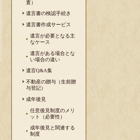
査）
遺言書の検認手続き
遺言書作成サービス
遺言が必要となる主
なケース
遺言がある場合とな
い場合の違い
遺言Q&A集
不動産の贈与（生前贈
与登記）
成年後見
任意後見制度のメリ
ット（必要性）
成年後見と関連する
制度