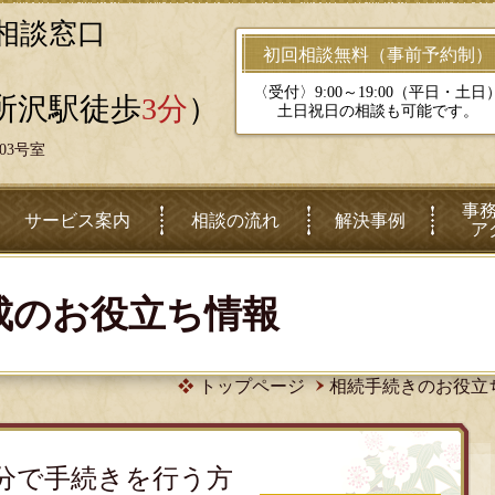
相談窓口
初回相談無料（事前予約制）
〈受付〉9:00～19:00（平日・土日
(所沢駅徒歩
3分
）
土日祝日の相談も可能です。
03号室
事
サービス案内
相談の流れ
解決事例
ア
のお役立ち情報
トップページ
相続手続きのお役立
分で手続きを行う方